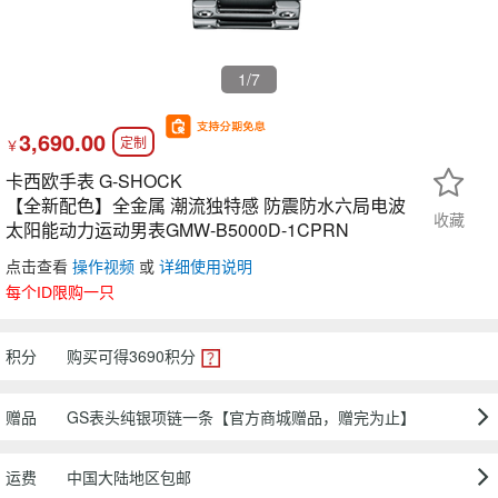
1
/7
3,690.00
定制
￥
卡西欧手表 G-SHOCK
【全新配色】全金属 潮流独特感 防震防水六局电波
收藏
太阳能动力运动男表GMW-B5000D-1CPRN
点击查看
操作视频
或
详细使用说明
每个ID限购一只
积分
购买可得
3690
积分
赠品
GS表头纯银项链一条【官方商城赠品，赠完为止】
运费
中国大陆地区包邮