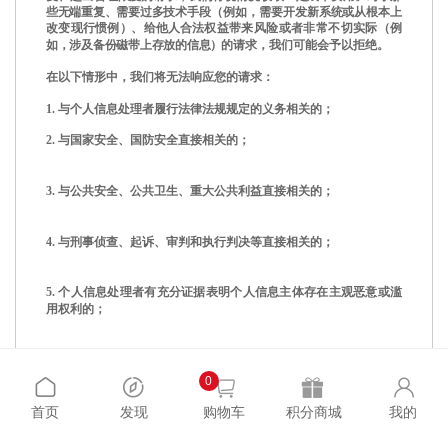
些无端重复、需要过多
技术手段
（
例如，需要开发新系统或从根本上
改变现行惯例
）
、给他人合法
权益带来风险或者非常不切实际
（
例
如，涉及备份磁带上存放的信息
）
的请
求，我们可能会予以拒绝。
在以下情形中，我们将无法响应您的请求：
1.
与个人信息处理者履行法律法规规定的义务相关的；
2.
与国家安全、国防安全直接相关的；
3.
与公共安全、公共卫生、重大公共利益直接相关的；
4.
与刑事侦查、起诉、审判和执行判决等直接相关的；
5.
个人信息处理者有充分证据表明个人信息主体存在主观恶意或滥
用权利的；
6.
出于维护个人信息主体或其他个人的生命、财产等重大合法权益
但又很难得到本人同意的；
0
首页
发现
购物车
积分商城
我的
7.
响应个人信息主体的请求将导致个人信息主体或其他个人、组织
的合法权益受到严重损害的；