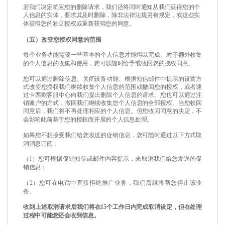
若我们决定响应您的删除请求，我们还将同时通知从我们获得您的个
人信息的实体，要求其及时删除，除非法律法规另有规定，或这些实
体获得您的独立授权或重新获得您的同意。
（五）改变您授权同意的范围
每个业务功能需要一些基本的个人信息才能得以完成。对于额外收集
的个人信息的收集和使用，您可以随时给予或收回您的授权同意。
您可以通过删除信息、关闭设备功能、根据短信邮件中提示的设置方
式改变您授权我们继续收集个人信息的范围或撤回您的授权，或者通
过卡西欧客服中心向我们提出删除个人信息的请求。您也可以通过注
销账户的方式，撤回我们继续收集您个人信息的全部授权。当您收回
同意后，我们将不再处理相应的个人信息。但您收回同意的决定，不
会影响此前基于您的授权而开展的个人信息处理。
如果您不想接受我们给您发送的促销信息，您可随时通过以下方式取
消消息订阅：
（
1
）您可根据促销短信或邮件内容提示，来取消我们给您发送的促
销信息；
（
2
）您可在电话中直接拒绝推广业务，我们后续将帮您停止该业
务。
收到上述取消请求后我们将在
15
个工作日内完成取消设定，但在处理
过程中可能您还会收到信息。