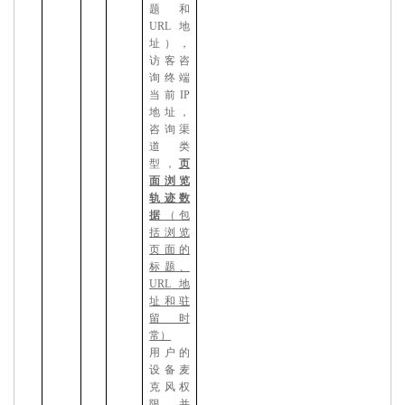
题和
URL
地
址），
访客咨
询终端
当前
IP
地址，
咨询渠
道类
型，
页
面浏览
轨迹数
据
（包
括浏览
页面的
标题、
URL
地
址和驻
留时
常）
用户的
设备麦
克风权
限，并