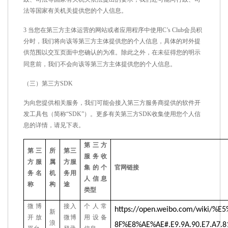
法等国家有关机关提供您的个人信息。
3 当您在第三方主体运营的网站或者应用程序中使用
C’s Club
会员积
分时，我们将向该等第三方主体提供您的个人信息，具体的对外提
供范围以交互页面中您确认的为准。除此之外，在未征得您的明示
同意前，我们不会向该等第三方主体提供您的个人信息。
（三）
第三方
SDK
为向您提供相关服务，我们可能会接入第三方服务商提供的软件开
发工具包（简称
“SDK”）。更多有关第三方SDK收集使用您个人信
息的详情，请见下表。
第三方
第三
所
第三
服务
收
方服
属
方服
集的个
官网链接
务名
机
务用
人信息
称
构
途
类型
微博
接入
个人常
https://open.weibo.com/wiki
新
开放
微博
用设备
浪
8F%E8%AE%AE#.E9.9A.90.E7.A7.81