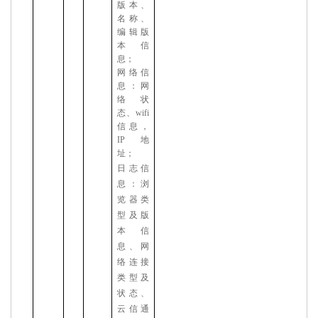
版本、
名称、
编辑版
本信
息；
网络信
息：网
络状
态、
wifi
信息，
IP地
址；
日志信
息：浏
览器类
型及版
本信
息、网
络连接
类型及
状态、
云信通