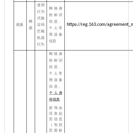
使用
网络身
行为
份标识
式验
网
信息、
https://reg.163.com/agreement_
易盾
证码
易
个人常
拦截
用设备
机器
信息
行为
网络身
份标识
信息、
个人常
用设备
信息、
个人身
份信息
咨询会
话发起
页信息
（包括
页面标