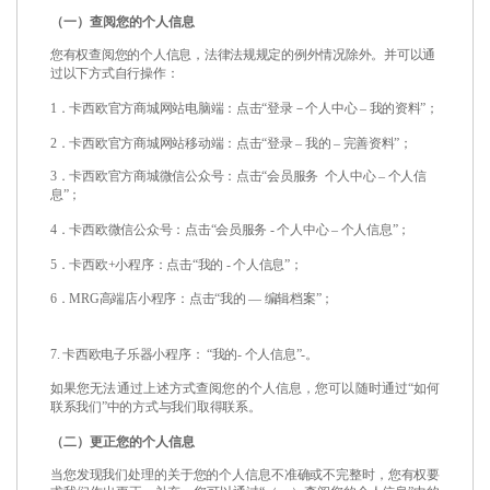
（一）查阅您的个人信息
您有权查阅您的个人信息，法律法规规定的例外情况除外。并可以通
过以下方式自行操作：
1
．卡西欧官方商城网站电脑端：点击
“登录－个人中心
–
我的资料
”；
2
．卡西欧官方商城网站移动端：点击
“登录
–
我的
–
完善资料
”；
3
．卡西欧官方商城微信公众号：点击
“会员服务
个人中心
–
个人信
息
”；
4
．卡西欧微信公众号：点击
“会员服务
-
个人中心
–
个人信息
”；
5
．卡西欧
+
小程序：点击
“我的
-
个人信息
”；
6
．
MRG
高端店小程序：点击
“我的
—
编辑档案
”；
7.
卡西欧电子乐器小程序：
“我的
-
个人信息
”
-
。
如果您无法通过上述方式查阅您的个人信息，您可以随时通过
“
如何
联系我们
”
中的方式与我们取得联系。
（二）更正您的个人信息
当您发现我们处理的关于您的个人信息不准确或不完整时，您有权要