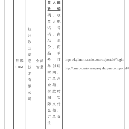
货人邮
政编
码
、收
货人电
话号
杭
码、
商
州
品单
数
价、商
云
品单
信
https://kylincrm.casio.com.cn/portal/#/login
价、订
麒麟
息
会员
单创建
CRM
技
管理
http://crm.decasio.saasproj.shuyun.com/portal/
时间、
术
订单总
有
金额、
限
付款时
公
间、实
司
际支付
金额、
订单备
注