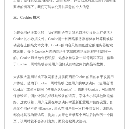
2.
基于法律的披露
:
在法律、法律程序、诉讼或政府主管部门强制性
要求的情况下，我们可能会公开披露您的个人信息。
三、
Cookies
技术
为确保网站正常运转，我们有时会在计算机或移动设备上存储名为
Cookie
的小数据文件。
Cookie
是一种网络服务器存储在计算机或移
动设备上的纯文本文件。
Cookie
的内容只能由创建它的服务器检索
或读取。每个
Cookie
对您的网络浏览器或移动应用程序都是唯一
的。
Cookie
通常包含标识符、站点名称以及一些号码和字符。借助
于
Cookie
，网站能够存储用户偏好或购物篮内的商品等数据。
大多数大型网站或互联网服务提供商启用
Cookie
的目的在于改善用
户体验。借助于
Cookie
，网站能够记住用户的单次访问（使用会话
Cookie
）或多次访问（使用永久
Cookie
）。借助于
Cookie
，网站能够
保存设置，例如计算机或移动设备的语言、字体大小和其他浏览偏
好。这意味着，用户无需在每次访问时重新配置用户偏好设置。如
果某个网站不使用
Cookie
，那么在用户每一次打开网页时，该网站
都会将其视为新访客。例如，如果您登录某个网站后转到另一个网
页，该网站就不会识别出您，而您会被再次注销。