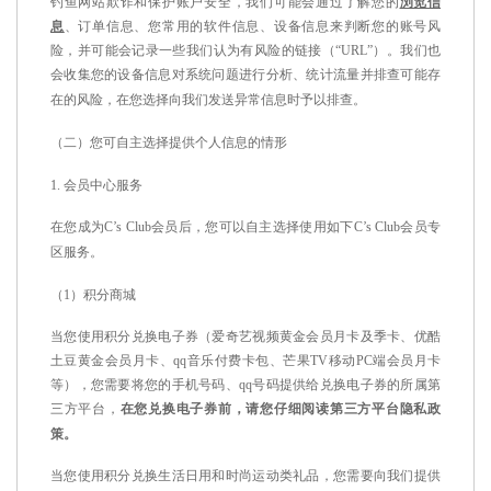
钓鱼网站欺诈和保护账户安全，我们可能会通过了解您的
浏览信
息
、订单信息、您常用的软件信息、设备信息来判断您的账号风
险，并可能会记录一些我们认为有风险的链接（
“URL”
）。我们也
会收集您的设备信息对系统问题进行分析、统计流量并排查可能存
在的风险，在您选择向我们发送异常信息时予以排查。
（二）您可自主选择提供个人信息的情形
1.
会员中心服务
在您成为
C’s Club
会员后，您可以自主选择使用如下
C’s Club
会员专
区服务。
（
1
）积分商城
当您使用积分兑换电子券（爱奇艺视频黄金会员月卡及季卡、优酷
土豆黄金会员月卡、
qq
音乐付费卡包、芒果
TV
移动
PC
端会员月卡
等），您需要将您的手机号码、
qq
号码提供给兑换电子券的所属第
三方平台，
在您兑换电子券前，请您仔细阅读第三方平台隐私政
策。
当您使用积分兑换生活日用和时尚运动类礼品，您需要向我们提供