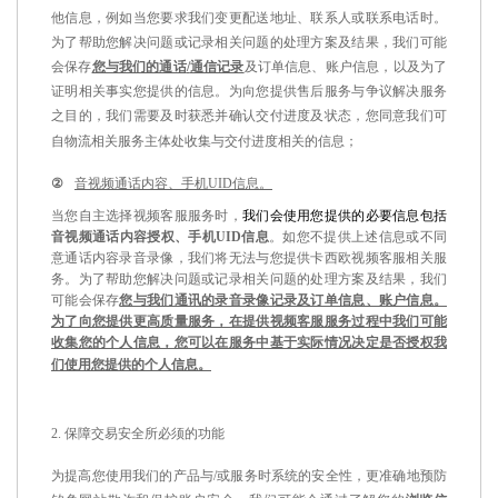
他信息，例如当您要求我们变更配送地址、联系人或联系电话时。
为了帮助您解决问题或记录相关问题的处理方案及结果，我们可能
会保存
您与我们的通话
/
通信记录
及订单信息、账户信息，以及为了
证明相关事实您提供的信息。为向您提供售后服务与争议解决服务
之目的，我们需要及时获悉并确认交付进度及状态，您同意我们可
自物流相关服务主体处收集与交付进度相关的信息；
②
音视频通话内容、手机
UID信息。
当您自主选择视频客服服务时，
我们会使用您提供的必要信息包括
音视频通话内容授权、手机
UID信息
。
如您不提供上述信息或不同
意通话内容录音录像，我们将无法与您提供卡西欧视频客服相关服
务。
为了帮助您解决问题或记录相关问题的处理方案及结果，我们
可能会保存
您与我们通讯的录音录像记录及订单信息、账户信息。
为了向您提供更高质量服务，在提供视频客服服务过程中我们可能
收集您的个人信息，您可以在服务中基于实际情况决定是否授权我
们使用您提供的个人信息。
2.
保障交易安全所必须的功能
为提高您使用我们的产品与
/
或服务时系统的安全性，更准确地预防