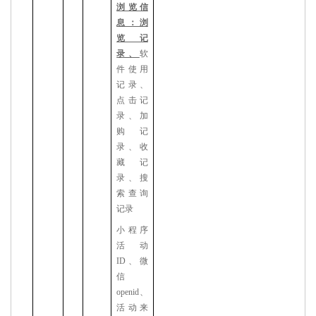
浏览信
息：浏
览记
录、
软
件使用
记录、
点击记
录、加
购记
录、收
藏记
录、搜
索查询
记录
小程序
活动
ID
、微
信
openid
、
活动来