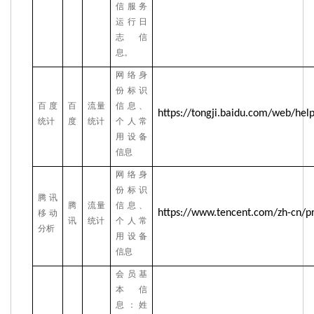
信服务
运行日
志信
息。
网络身
份标识
百度
百
流量
信息、
https://tongji.baidu.com/web/hel
统计
度
统计
个人常
用设备
信息
网络身
份标识
腾讯
腾
流量
信息、
https://www.tencent.com/zh-cn/pr
移动
讯
统计
个人常
分析
用设备
信息
会员基
本信
息：
姓