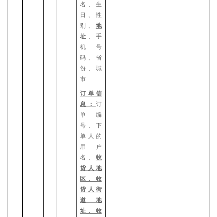
名、生
日、性
别、
地
址
、手
机号
码、
省
份、城
市
订单信
息：
订
单编
号、
下
单人的
用户
名、
收
货人地
区、收
货人街
道地
址、收