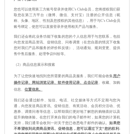
您也可以使用第三方账号登录并使用
C’s Club
会员，您将授权我们获
取您在第三方平台（微博、微信、支付宝）注册的公开信息（昵
称、头像、地区、性别及您授权的其他信息），用于与
C’s Club
会员
账号绑定，使您可以直接登录并使用相关产品与服务。
我们还会将此业务功能下收集的您的个人信息用于与您联系，包括
向您发送商品资讯、促销信息、问卷调查（在您自愿的情况下收集
您对我们产品和服务的评价和反馈）、活动通知、规则变更、提供
售中售后服务、处理争议纠纷等。
（
2
）商品信息展示和搜索
为了让您快速地找到您所需要的商品及服务，我们可能会收集
用户
操作记录、网站浏览记录、软件使用记录、点击记录
、
收藏、加购
信息
、
位置信息。
我们还会通过邮件、短信、电话、社交媒体等方式不定期与您沟
通，向您发送商品资讯、促销信息、有奖活动、会员积分活动、优
惠券、调查问卷等信息，以帮助我们更好地了解您的购物喜好以及
提升购物体验。在您打开来自我们的电子邮件时，如果您的计算机
支持，我们通常会收到一封关于您已收悉电子邮件的确认。
如果您
不希望收到此类商品资讯、促销信息，您可以通过下文
“
您的权利
-