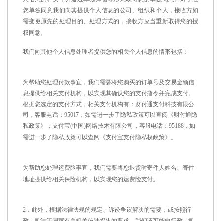
您单独同意我们向其提供个人信息的公司、组织和个人，接收方如
需变更原先的处理目的、处理方式的，接收方应当重新取得您的授
权同意。
我们向其他个人信息处理者提供您的相关个人信息的情形包括：
为帮助您处理付款事宜，我们需要将您购买的订单号及交易金额信
息提供给相关支付机构，以实现其确认您的支付指令并完成支付。
根据您选定的支付方式，相关支付机构有：财付通支付科技有限公
司，客服电话：
950
17
，
如需进一步了隐私政策可以查阅
《财付通隐
私政策》
；支付宝
(
中国
)
网络技术有限公司，客服电话：
95188
，
如
需进一步了隐私政策可以查阅
《
支付宝支付
隐私
权
政策》
。
为帮助您处理运费险事宜，我们需要将您退货时寄件人姓名、寄件
地址提供给相关保险机构，以实现您的运费险支付。
2
．此外，根据法律法规的规定、诉讼争议解决的需要，或按照行
政、司法等国家有关机关依法提出的要求，我们还可能向行政、司