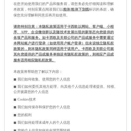
在您开始使用我们的产品和服务前，请您务必先仔细阅读和理解
本政策，特别应重点阅读我们以
粗体
/
粗体下划线
标识的条款，确
保您充分理解和同意后再开始使用。
请您特别注意：本隐私政策适用于卡西欧以网站、客户端、小程
序、
APP
、企业微信群以及随技术发展出现的新形态向您提供的
各项产品和服务。如卡西欧及关联公司的产品或服务中需要通过
本网站账户进行登录（如使用用户账户登录）但未设独立隐私权
政策的，则本隐私政策同样适用于该用户。卡西欧及关联公司就
其向您提供的产品或服务单独设有隐私权政策的，则相应产品或
服务适用相应隐私权政策。
本政策将帮助您了解以下内容：
◼
我们如何收集、使用您的个人信息
◼
我们如何委托其他方处理、向其他个人信息处理者提供、转移、
公开披露您的个人信息
◼
Cookies
技术
◼
我们如何保存和保护您的个人信息
◼
您的权利
◼
我们如何处理未成年人的个人信息
◼
您的个人信息如何在全球范围转移