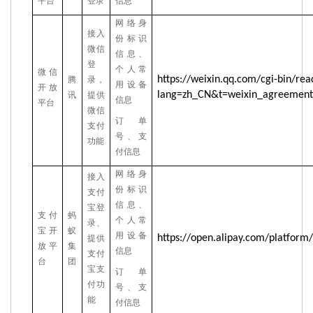
平台
登录
信息
网络身
接入
份标识
微信
信息、
登
个人常
微信
https://weixin.qq.com/cgi-bin/re
腾
录，
用设备
开放
lang=zh_CN&t=weixin_agreement
讯
提供
信息
平台
微信
订单
支付
号、支
功能
付信息
网络身
接入
份标识
支付
信息、
宝登
支付
蚂
个人常
录、
宝开
蚁
用设备
https://open.alipay.com/platfor
提供
放平
集
信息
支付
台
团
宝支
订单
付功
号、支
能
付信息