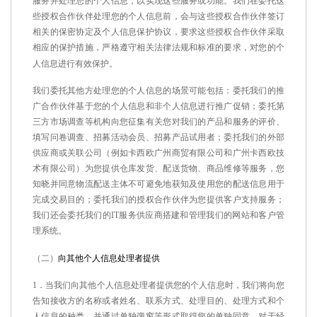
服务并处理您的个人信息，以实现这些服务或功能。我们在委托这
些授权合作伙伴处理您的个人信息前，会与这些授权合作伙伴签订
相关的保密协定及个人信息保护协议，要求这些授权合作伙伴采取
相应的保护措施，严格遵守相关法律法规和标准的要求，对您的个
人信息进行有效保护。
我们委托其他方处理您的个人信息的场景可能包括：委托我们的推
广合作伙伴基于您的个人信息和非个人信息进行推广促销；委托第
三方市场调查等机构向您征集有关您对我们的产品和服务的评价、
填写问卷调查、招募活动会员、招募产品试用者；委托我们的外部
供应商或关联公司（例如卡西欧广州商贸有限公司和广州卡西欧技
术有限公司）为您提供仓库发货、配送货物、商品维修等服务，您
知晓并同意物流配送主体不可避免地获知及使用您的配送信息用于
完成交易目的；委托我们的授权合作伙伴为您提供客户支持服务；
我们还会委托我们的
IT
服务供应商搭建和管理我们的网站和客户管
理系统。
（二）
向其他个人信息处理者提供
1
．当我们向其他个人信息处理者提供您的个人信息时，我们将向您
告知接收方的名称或者姓名、联系方式、处理目的、处理方式和个
人信息的种类，并通过单独弹窗等形式取得您的单独同意。对于经