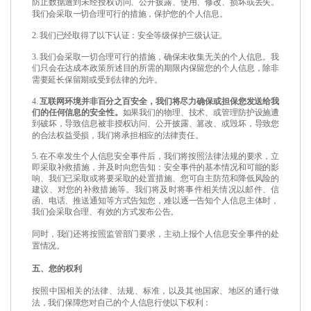
防止数据遭到未经授权访问、公开披露、使用、修改、损坏或丢失。
我们会采取一切合理可行的措施，保护您的个人信息。
2.
我们已经取得了以下认证：安全等级保护三级认证。
3.
我们会采取一切合理可行的措施，确保未收集无关的个人信息。我
们只会在达成本政策所述目的所需的期限内保留您的个人信息，除非
需要延长保留期或受到法律的允许。
4.
互联网环境并非百分之百安全，我们将尽力确保或担保您发送给我
们的任何信息的安全性。
如果我们的物理、技术、或管理防护设施遭
到破坏，导致信息被非授权访问、公开披露、篡改、或毁坏，导致您
的合法权益受损，我们将承担相应的法律责任。
5.
在不幸发生个人信息安全事件后，我们将按照法律法规的要求，立
即采取补救措施，并及时向您告知：安全事件的基本情况和可能的影
响、我们已采取或将要采取的处置措施、您可自主防范和降低风险的
建议、对您的补救措施等。我们将及时将事件相关情况以邮件、信
函、电话、推送通知等方式告知您，难以逐一告知个人信息主体时，
我们会采取合理、有效的方式发布公告。
同时，我们还将按照监管部门要求，主动上报个人信息安全事件的处
置情况。
五、您的权利
按照中国相关的法律、法规、标准，以及其他国家、地区的通行做
法，我们保障您对自己的个人信息行使以下权利：