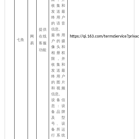
收集和
发送最
终用户
的语音
信息。
提供
最终用
网
在线
https://qi.163.com/termsService?priva
七鱼
户的摄
易
客服
像头和
功能
相册权
限，并
收集和
发送最
终用户
的图片
和视频
信息。
设备信
息：设
备品牌
及型
号、设
备所运
行系统