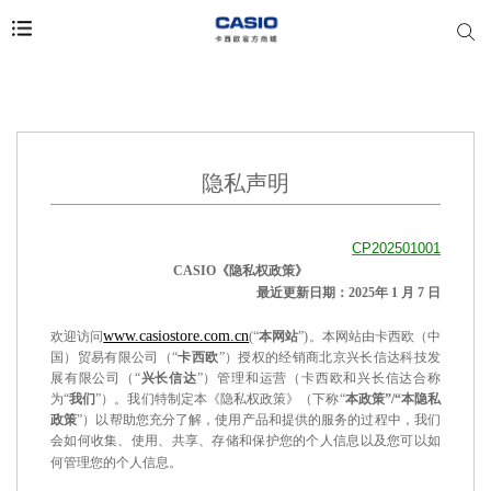
隐私声明
CP202501001
CASIO
《隐私权政策》
最近更新日期：
202
5
年
1
月
7
日
www.casiostore.com.cn
欢迎访问
(“
本网站
”)
。本网站由卡西欧（中
国）贸易有限公司（
“
卡西欧
”
）授权的经销商北京兴长信达科技发
展有限公司（
“
兴长信达
”
）管理和运营（卡西欧和兴长信达合称
为
“
我们
”
）。我们特制定本《隐私权政策》（下称
“
本政策
”/“
本隐私
政策
”
）以帮助您充分了解，使用产品和提供的服务的过程中，我们
会如何收集、使用、共享、存储和保护您的个人信息以及您可以如
何管理您的个人信息。