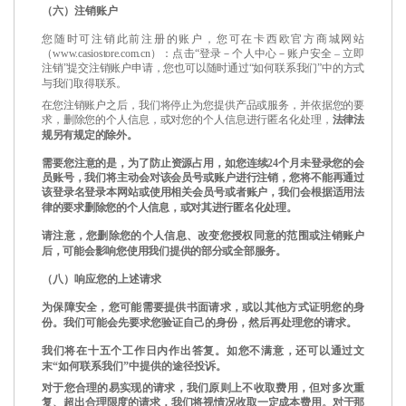
（六）注销账户
您随时可注销此前注册的账户，您可在卡西欧官方商城网站
（
www.casiostore.com.cn
）：点击
“登录－个人中心－账户安全
–
立即
注销
”提交注销账户申请，您也可以随时通过
“
如何联系我们
”
中的方式
与我们取得联系。
在您注销账户之后，我们将停止为您提供产品或服务，并依据您的要
求，删除您的个人信息，或对您的个人信息进行匿名化处理，
法律法
规另有规定的除外。
需要您注意的是，为了防止资源占用，如您连续
24
个月未登录您的会
员账号，我们将主动会对该会员号或账户进行注销，您将不能再通过
该登录名登录本网站或使用相关会员号或者账户，我们会根据适用法
律的要求删除您的个人信息，或对其进行匿名化处理。
请注意，您删除您的个人信息、改变您授权同意的范围或注销账户
后，可能会影响您使用我们提供的部分或全部服务。
（八）响应您的上述请求
为保障安全，您可能需要提供书面请求，或以其他方式证明您的身
份。我们可能会先要求您验证自己的身份，然后再处理您的请求。
我们将在十五个工作日内作出答复。如您不满意，还可以通过文
末
“
如何联系我们
”
中提供的途径投诉。
对于您合理的易实现的请求，我们原则上不收取费用，但对多次重
复、超出合理
限度的请求，我们将视情况收取一定成本费用。对于那