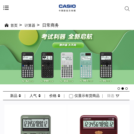
日常商务
首页
计算器
新品
|
人气
|
价格
|
仅显示有货商品
|
筛选