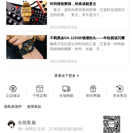
时间缔造辉煌，经典成就复古
「复古」是时尚界特有的腔调，它是时光流转沉
淀的经典。「复古」并不是为了 ...
2021年09月13日
不羁黑金GA-110GB领潮街头——年轻就该闪耀
腕表不仅仅是记录时间的工具，它更是一种风格
和精神的阐释：时尚、张扬、不 ...
2021年09月09日
查看余下更多
正品保证
个性定制
全场免邮
积分商城
专业售后
隐私权保护
使用条款
在线客服
周一到周日 9:00 - 21:00(国定假日除外)