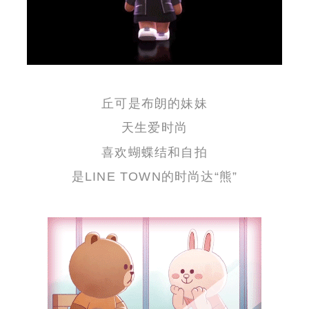
丘可是布朗的妹妹
天生爱时尚
喜欢蝴蝶结和自拍
是LINE TOWN的时尚达“熊”