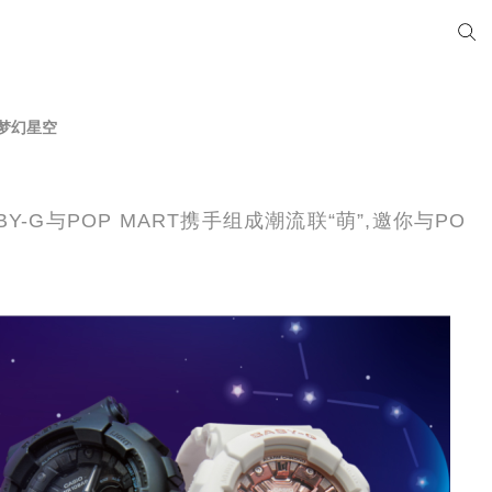
索梦幻星空
G与POP MART携手组成潮流联“萌”,邀你与PO