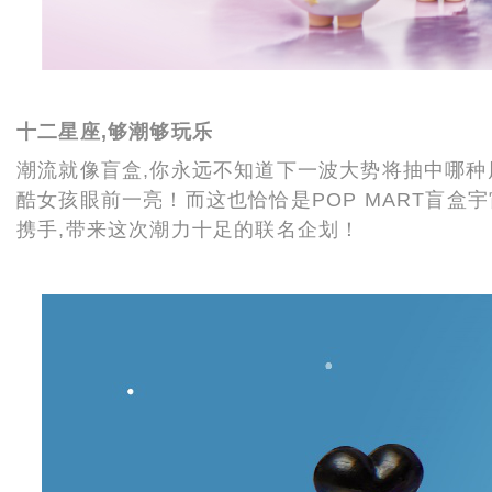
十二星座,够潮够玩乐
潮流就像盲盒,你永远不知道下一波大势将抽中哪种风格。
酷女孩眼前一亮！而这也恰恰是POP MART盲
携手,带来这次潮力十足的联名企划！