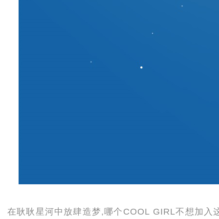
在耿耿星河中放肆造梦,哪个COOL GIRL不想加入