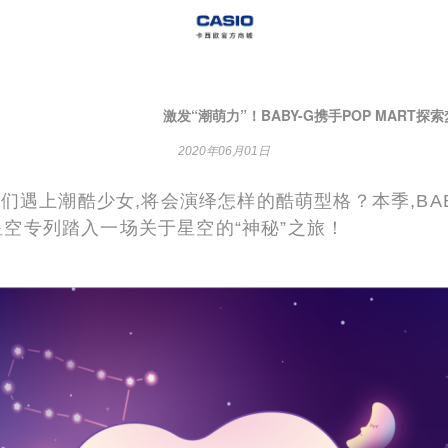
激发“潮萌力”！BABY-G携手POP MART探
2020年06月01日
遇上潮酷少女,将会演绎怎样的酷萌型格？本季,BABY-
灵星空专列踏入一场关于星空的“神秘”之旅！