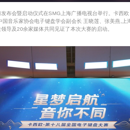
闻发布会暨启动仪式在S
MG
上海广播电视台举行。卡西欧
中国音乐家协会电子键盘学会副会长 王晓莲、张美燕,上
领导及2
0
余家媒体共同见证了本次大赛的启动。