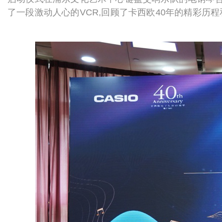
了一段激动人心的V
CR
,回顾了卡西欧4
0
年的精彩历程