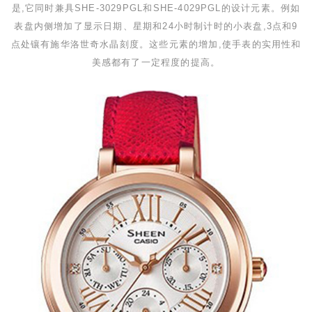
是,它同时兼具
SHE-3029PGL
和
SHE-4029PGL
的设计元素。例如
表盘内侧增加了显示日期、星期和
24
小时制计时的小表盘,
3
点和
9
点处镶有施华洛世奇水晶刻度。这些元素的增加,使手表的实用性和
美感都有了一定程度的提高。