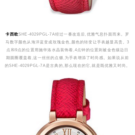
卡西欧
SHE-4029PGL-7A
经过一番改造后,优雅气息扑面而来。罗
马数字颜色从海洋蓝变成玫瑰金色,颜色的转变让手表越显高贵。
3
点和
9
点的位置用施华洛水晶装饰着,
4
点钟的位置则被金色镶边日
期圆圈覆盖着,这一丝丝的点缀,为手表增添了时尚感。如果说从前
的
SHE-4029PGL-7A
是古典的,那么现在的它,就是既优雅又时尚。