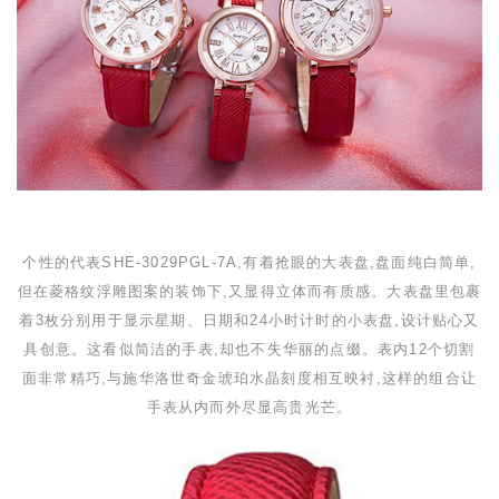
个性的代表
SHE-3029PGL-7A
,有着抢眼的大表盘,盘面纯白简单,
但在菱格纹浮雕图案的装饰下,又显得立体而有质感。大表盘里包裹
着
3
枚分别用于显示星期、日期和
24
小时计时的小表盘,设计贴心又
具创意。这看似简洁的手表,却也不失华丽的点缀。表内
12
个切割
面非常精巧,与施华洛世奇金琥珀水晶刻度相互映衬,这样的组合让
手表从内而外尽显高贵光芒。