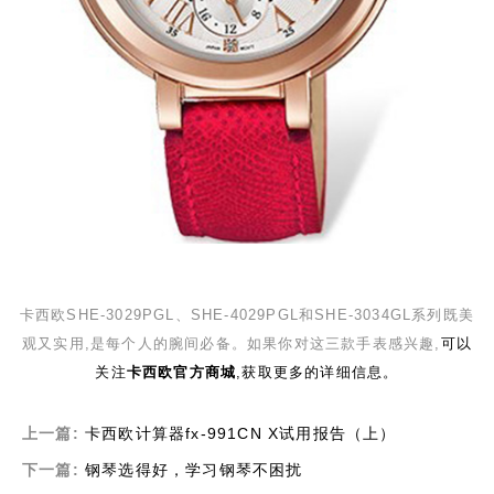
卡西欧
SHE-3029PGL
、
SHE-4029PGL
和
SHE-3034GL
系列既美
观又实用,是每个人的腕间必备。如果你对这三款手表感兴趣,
可以
关注
卡西欧官方商城
,获取更多的详细信息。
上一篇:
卡西欧计算器fx-991CN X试用报告（上）
下一篇:
钢琴选得好，学习钢琴不困扰