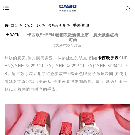
手表资讯
首页
C's CLUB
卡西欧头条
卡西欧SHEEN 畅销表款新装上市，夏天就要红得
BACK
时尚
2016年05月23日
热辣的夏天,你的腕间需要一抹热辣红的装点,例如
卡西欧手表
SHE
EN
的
SHE-3029PGL-7A
、
SHE-4029PGL-7A
和
SHE-3034GL-7
B
。这三款手表采用了红色皮表带
×
粉金色
IP
离子涂层表圈,并使用
施华洛世奇水钻点缀表盘,使手表显得更加高贵。夏天,就该拥有一
款代表着热情与时尚的手表。