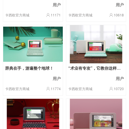
用户
用户
卡西欧官方商城
11171
卡西欧官方商城
10618
辞典在手，游遍整个地球！
“术业有专攻”，它教你这样学！
用户
用户
卡西欧官方商城
11774
卡西欧官方商城
10720