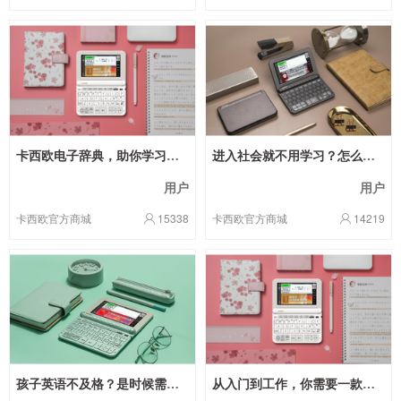
卡西欧电子辞典，助你学习外语一臂之力
进入社会就不用学习？怎么可能！
用户
用户
卡西欧官方商城
15338
卡西欧官方商城
14219
孩子英语不及格？是时候需要电子辞典来帮忙了！
从入门到工作，你需要一款真正能帮到你的日语电子辞典