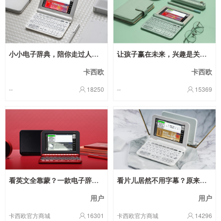
小小电子辞典，陪你走过人生精彩旅程！
让孩子赢在未来，兴趣是关键！
卡西欧
卡西欧
--
18250
--
15369
看英文全靠蒙？一款电子辞典帮你解决小麻烦！
看片儿居然不用字幕？原来是因为这个！
用户
用户
卡西欧官方商城
16301
卡西欧官方商城
14296